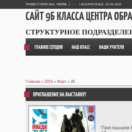
ПРИВЕТСТВУЮ ВАС
,
ГОСТЬ
|
RSS
|
ВОСКРЕСЕНЬЕ, 09.08.2026
САЙТ 9Б КЛАССА ЦЕНТРА ОБР
СТРУКТУРНОЕ ПОДРАЗДЕЛЕ
ГЛАВНОЕ СЕГОДНЯ
НАШ КЛАСС
НАШИ УЧИТЕЛЯ
Главная
»
2015
»
Март
»
26
ПРИГЛАШЕНИЕ НА ВЫСТАВКУ!
Приглашаем 