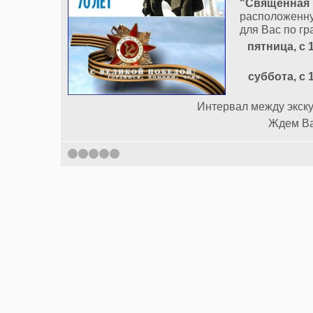
"Священная
расположенну
для Вас по гр
пятница, с 
суббота, с 
Интервал между экску
Ждем Ва