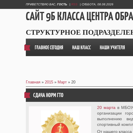
ПРИВЕТСТВУЮ ВАС
,
ГОСТЬ
|
RSS
|
СУББОТА, 08.08.2026
САЙТ 9Б КЛАССА ЦЕНТРА ОБР
СТРУКТУРНОЕ ПОДРАЗДЕЛЕ
ГЛАВНОЕ СЕГОДНЯ
НАШ КЛАСС
НАШИ УЧИТЕЛЯ
Главная
»
2015
»
Март
»
20
CДАЧА НОРМ ГТО
20 марта
в МБОУ 
организации го
выполнению вид
спортивный компл
От нашего класса