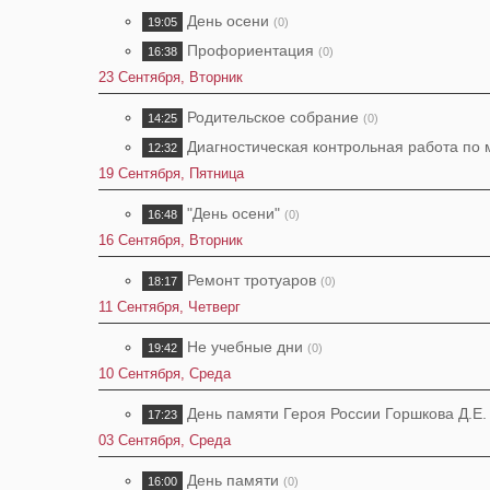
День осени
19:05
(0)
Профориентация
16:38
(0)
23 Сентября, Вторник
Родительское собрание
14:25
(0)
Диагностическая контрольная работа по
12:32
19 Сентября, Пятница
"День осени"
16:48
(0)
16 Сентября, Вторник
Ремонт тротуаров
18:17
(0)
11 Сентября, Четверг
Не учебные дни
19:42
(0)
10 Сентября, Среда
День памяти Героя России Горшкова Д.Е.
17:23
03 Сентября, Среда
День памяти
16:00
(0)