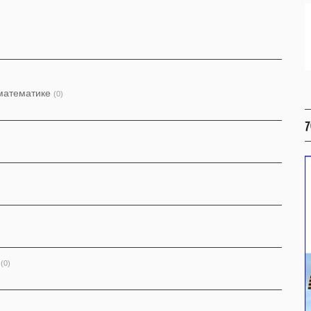
 математике
(0)
7
(0)