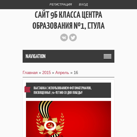
РЕГИСТРАЦИЯ
ВХОД
САЙТ 9Б КЛАССА ЦЕНТРА
ОБРАЗОВАНИЯ №1, Г.ТУЛА
СТРУКТУРНОЕ
ПОДРАЗДЕЛЕНИЕ
NAVIGATION
ЛИЦЕЙ №4
Главная
»
2015
»
Апрель
»
16
ВЫСТАВКА С ИСПОЛЬЗОВАНИЕМ ФОТОМАТЕРИАЛОВ,
ПОСВЯЩЕННЫЕ 70-ЛЕТИЮ СО ДНЯ ПОБЕДЫ!