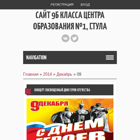
РЕГИСТРАЦИЯ
ВХОД
САЙТ 9Б КЛАССА ЦЕНТРА
ОБРАЗОВАНИЯ №1, Г.ТУЛА
СТРУКТУРНОЕ
ПОДРАЗДЕЛЕНИЕ
NAVIGATION
ЛИЦЕЙ №4
Главная
»
2014
»
Декабрь
»
09
КОНЦЕРТ ПОСВЯЩЕННЫЙ ДНЮ ГЕРОЯ ОТЕЧЕСТВА