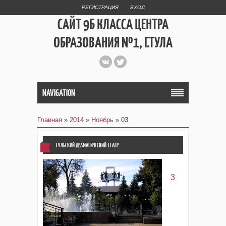
РЕГИСТРАЦИЯ
ВХОД
САЙТ 9Б КЛАССА ЦЕНТРА
ОБРАЗОВАНИЯ №1, Г.ТУЛА
СТРУКТУРНОЕ
ПОДРАЗДЕЛЕНИЕ
NAVIGATION
ЛИЦЕЙ №4
Главная
»
2014
»
Ноябрь
»
03
ТУЛЬСКИЙ ДРАМАТИЧЕСКИЙ ТЕАТР
3