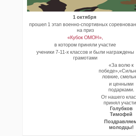
1 октября
прошел 1 этап военно-спортивных соревнова
на приз
«Кубок ОМОН»,
в котором приняли участие
ученики 7-11-х классов и были награждены
грамотами
«За волю к
победе»,«Сильн
ловкие, смелы
и ценными
подарками.
От нашего кла
принял участ
Голубков
Тимофей
Поздравляем
молодцы!