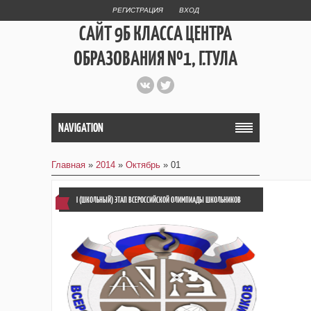
РЕГИСТРАЦИЯ
ВХОД
САЙТ 9Б КЛАССА ЦЕНТРА
ОБРАЗОВАНИЯ №1, Г.ТУЛА
СТРУКТУРНОЕ
ПОДРАЗДЕЛЕНИЕ
NAVIGATION
ЛИЦЕЙ №4
Главная
»
2014
»
Октябрь
»
01
I (ШКОЛЬНЫЙ) ЭТАП ВСЕРОССИЙСКОЙ ОЛИМПИАДЫ ШКОЛЬНИКОВ