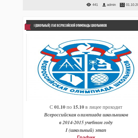
441
admin
01.10.2
I (ШКОЛЬНЫЙ) ЭТАП ВСЕРОССИЙСКОЙ ОЛИМПИАДЫ ШКОЛЬНИКОВ
01.10
15.10
С
по
в лицее проходит
Всероссийская олимпиада школьников
в 2014-2015 учебном году
I (школьный) этап
График